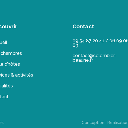
couvrir
Contact
09 54 87 20 41 / 06 09 0
ueil
69
 chambres
contact@colombier-
beaune.fr
le d’hôtes
ices & activités
alités
tact
es
Conception : Réalisatio