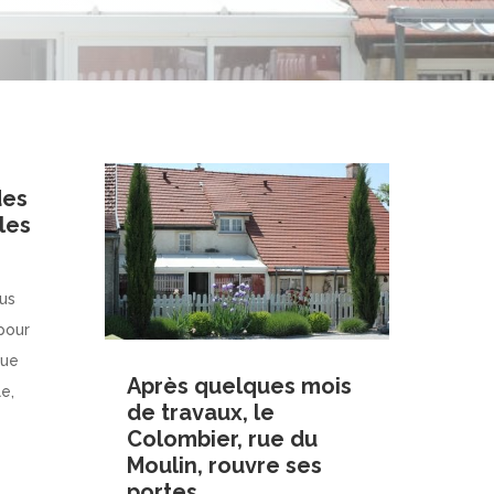
des
les
us
pour
Que
Après quelques mois
le,
de travaux, le
Colombier, rue du
Moulin, rouvre ses
portes…