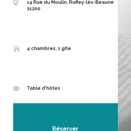

14 Rue du Moulin, Ruffey-lès-Beaune
21200

4 chambres, 1 gîte

Table d'hôtes
Réserver