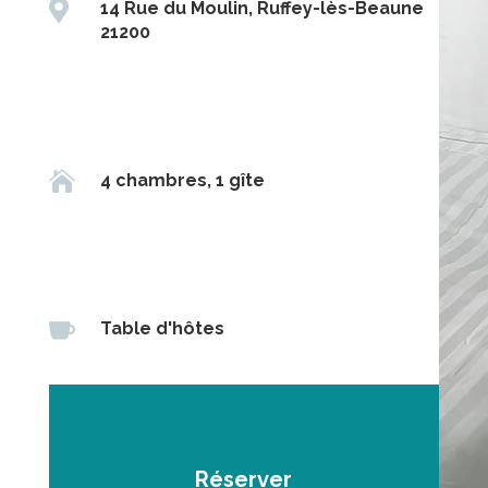

14 Rue du Moulin, Ruffey-lès-Beaune
21200

4 chambres, 1 gîte

Table d'hôtes
Réserver