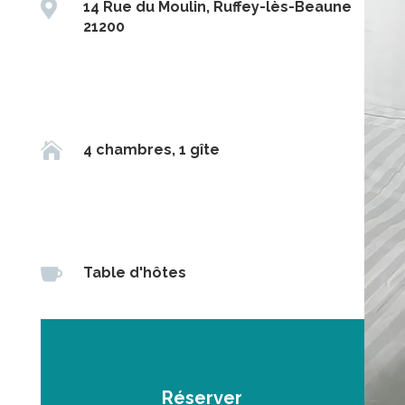

14 Rue du Moulin, Ruffey-lès-Beaune
21200

4 chambres, 1 gîte

Table d'hôtes
Réserver