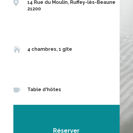

14 Rue du Moulin, Ruffey-lès-Beaune
21200

4 chambres, 1 gîte

Table d'hôtes
Réserver