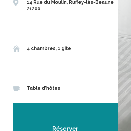

14 Rue du Moulin, Ruffey-lès-Beaune
21200

4 chambres, 1 gîte

Table d'hôtes
Réserver