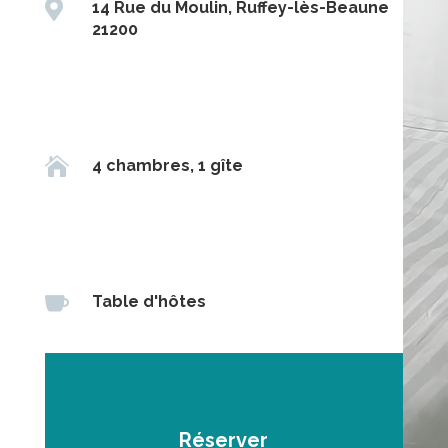

14 Rue du Moulin, Ruffey-lès-Beaune
21200

4 chambres, 1 gîte

Table d'hôtes
Réserver