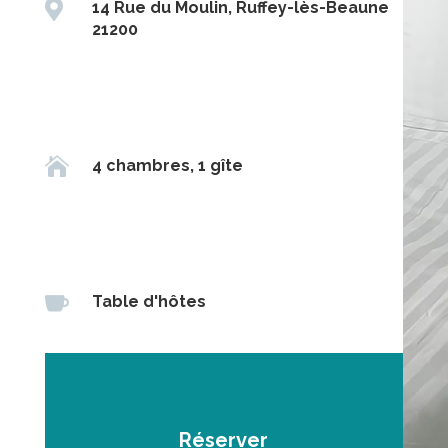

14 Rue du Moulin, Ruffey-lès-Beaune
21200

4 chambres, 1 gîte

Table d'hôtes
Réserver