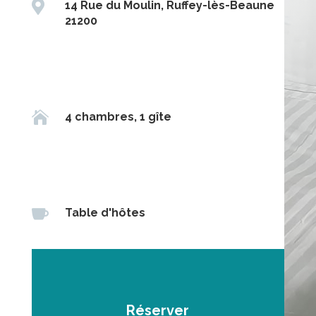

14 Rue du Moulin, Ruffey-lès-Beaune
21200

4 chambres, 1 gîte

Table d'hôtes
Réserver