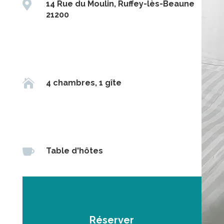

14 Rue du Moulin, Ruffey-lès-Beaune
21200

4 chambres, 1 gîte

Table d'hôtes
Réserver