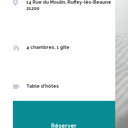

14 Rue du Moulin, Ruffey-lès-Beaune
21200

4 chambres, 1 gîte

Table d'hôtes
Réserver