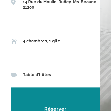

14 Rue du Moulin, Ruffey-lès-Beaune
21200

4 chambres, 1 gîte

Table d'hôtes
Réserver