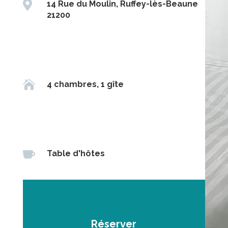

14 Rue du Moulin, Ruffey-lès-Beaune
21200

4 chambres, 1 gîte

Table d'hôtes
Réserver